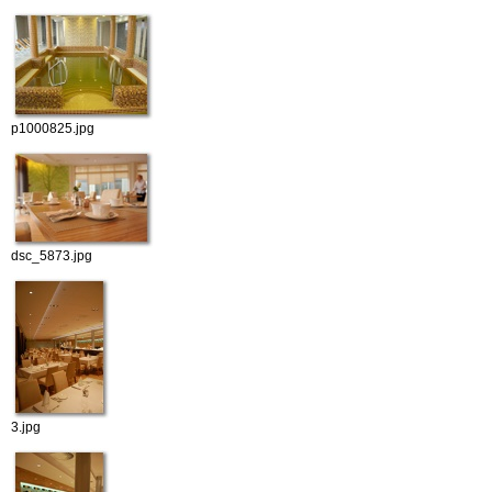
p1000825.jpg
dsc_5873.jpg
3.jpg